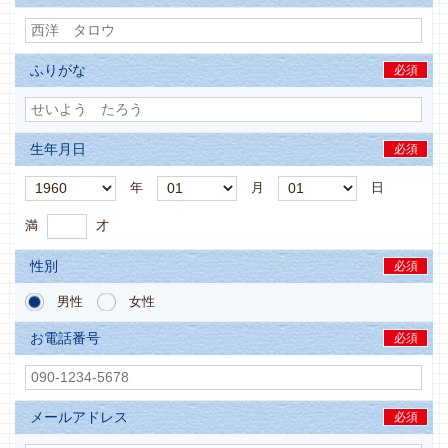
ふりがな
必須
生年月日
必須
年
月
日
満
才
性別
必須
男性
女性
お電話番号
必須
メールアドレス
必須