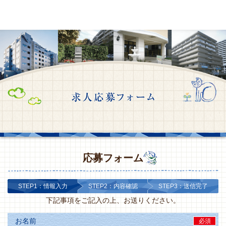
応募フォーム
STEP1：情報入力
STEP2：内容確認
STEP3：送信完了
下記事項をご記入の上、お送りください。
お名前
必須