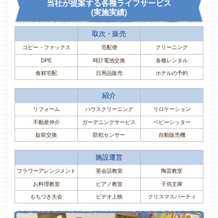
当社が提案する各種ライフサービス
(実施実績)
取次・販売
コピー・ファックス
宅配便
クリーニング
DPE
時計電池交換
各種レンタル
食材宅配
日用品販売
ホテルの予約
紹介
リフォーム
ハウスクリーニング
リロケーション
不動産仲介
ガーデニングサービス
ベビーシッター
錠前交換
防犯センサー
自動販売機
施設運営
フラワーアレンジメント
英会話教室
陶芸教室
お料理教室
ピアノ教室
子供文庫
もちつき大会
ビデオ上映
クリスマスパーティ