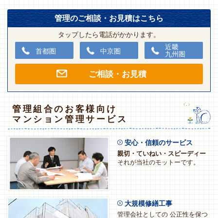
管理のご相談・お見積はこちら
タップしたら電話がかかります。
近畿
首都圏
中京圏
九州圏
ご相談・お見積
管理組合のお客様向け
マンション管理サービス
安心・信頼のサービス
親切・ていねい・スピーディー
それが当社のモットーです。
大規模修繕工事
管理会社としての 公正性を保つ