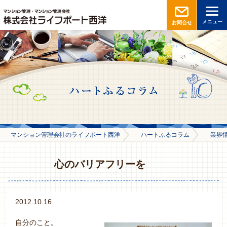
メニュー
お問合せ
マンション管理会社のライフポート西洋
ハートふるコラム
業界
心のバリアフリーを
2012.10.16
自分のこと。