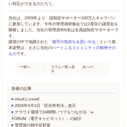
い対応ができるのだろう。
当社は、2009年より、認知症サポーター100万人キャラバン
に参加しています。今年の管理員研修会では2度目の講習会を
開催しました。当社の管理員900名は全員認知症サポーターで
す。
講習の中で強調された
「相手の気持ちを思いやる」
という基
本姿勢は、まさに当社の
ハートふるコミュニティの精神その
もの
です。
<<前へ
コラム一覧へ戻
次へ>>
る
新着の記事
cloudとcrowd
2026年4月1日「区分所有法」改正
クラウド環境で24時間いつでもつながる「e-
FORUM（電子キャビネット）」の紹介
管理員の熱中症対策