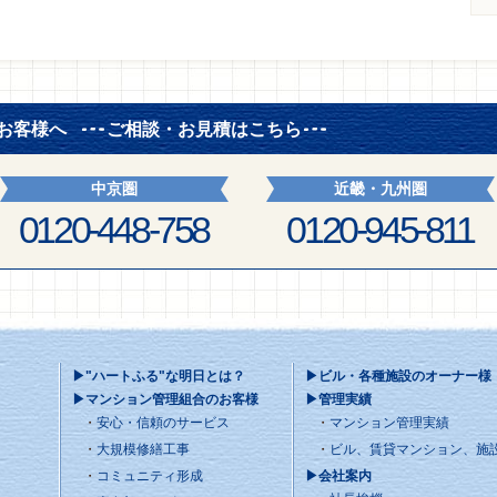
お客様へ
ご相談・お見積はこちら
中京圏
近畿・九州圏
0120-448-758
0120-945-811
▶"ハートふる"な明日とは？
▶ビル・各種施設のオーナー様
▶マンション管理組合のお客様
▶管理実績
安心・信頼のサービス
マンション管理実績
大規模修繕工事
ビル、賃貸マンション、施
コミュニティ形成
▶会社案内