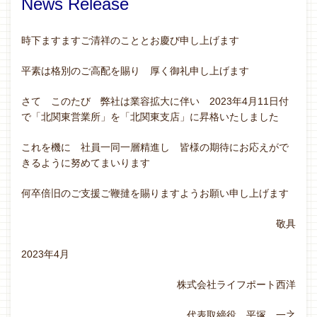
News Release
時下ますますご清祥のこととお慶び申し上げます
平素は格別のご高配を賜り 厚く御礼申し上げます
さて このたび 弊社は業容拡大に伴い 2023年4月11日付
で「北関東営業所」を「北関東支店」に昇格いたしました
これを機に 社員一同一層精進し 皆様の期待にお応えがで
きるように努めてまいります
何卒倍旧のご支援ご鞭撻を賜りますようお願い申し上げます
敬具
2023年4月
株式会社ライフポート西洋
代表取締役 平塚 一之