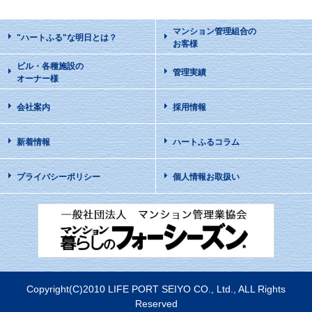
マンション管理組合の
"ハートふる"な明日
とは？
お客様
ビル・各種施設の
管理実績
オーナー様
会社案内
採用情報
新着情報
ハートふるコラム
プライバシーポリシー
個人情報お取扱い
Copyright(C)2010 LIFE PORT SEIYO CO., Ltd., ALL Rights
Reserved