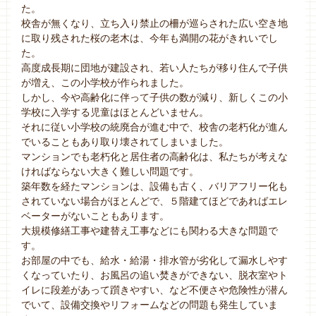
た。
校舎が無くなり、立ち入り禁止の柵が巡らされた広い空き地
に取り残された桜の老木は、今年も満開の花がきれいでし
た。
高度成長期に団地が建設され、若い人たちが移り住んで子供
が増え、この小学校が作られました。
しかし、今や高齢化に伴って子供の数が減り、新しくこの小
学校に入学する児童はほとんどいません。
それに従い小学校の統廃合が進む中で、校舎の老朽化が進ん
でいることもあり取り壊されてしまいました。
マンションでも老朽化と居住者の高齢化は、私たちが考えな
ければならない大きく難しい問題です。
築年数を経たマンションは、設備も古く、バリアフリー化も
されていない場合がほとんどで、５階建てほどであればエレ
ベーターがないこともあります。
大規模修繕工事や建替え工事などにも関わる大きな問題で
す。
お部屋の中でも、給水・給湯・排水管が劣化して漏水しやす
くなっていたり、お風呂の追い焚きができない、脱衣室やト
イレに段差があって躓きやすい、など不便さや危険性が潜ん
でいて、設備交換やリフォームなどの問題も発生していま