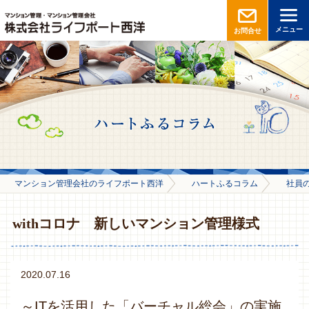
メニュー
お問合せ
マンション管理会社のライフポート西洋
ハートふるコラム
社員
withコロナ 新しいマンション管理様式
2020.07.16
～ITを活用した「バーチャル総会」の実施