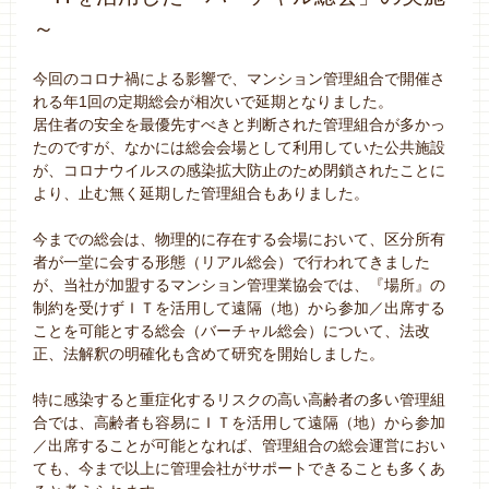
～
今回のコロナ禍による影響で、マンション管理組合で開催さ
れる年1回の定期総会が相次いで延期となりました。
居住者の安全を最優先すべきと判断された管理組合が多かっ
たのですが、なかには総会会場として利用していた公共施設
が、コロナウイルスの感染拡大防止のため閉鎖されたことに
より、止む無く延期した管理組合もありました。
今までの総会は、物理的に存在する会場において、区分所有
者が一堂に会する形態（リアル総会）で行われてきました
が、当社が加盟するマンション管理業協会では、『場所』の
制約を受けずＩＴを活用して遠隔（地）から参加／出席する
ことを可能とする総会（バーチャル総会）について、法改
正、法解釈の明確化も含めて研究を開始しました。
特に感染すると重症化するリスクの高い高齢者の多い管理組
合では、高齢者も容易にＩＴを活用して遠隔（地）から参加
／出席することが可能となれば、管理組合の総会運営におい
ても、今まで以上に管理会社がサポートできることも多くあ