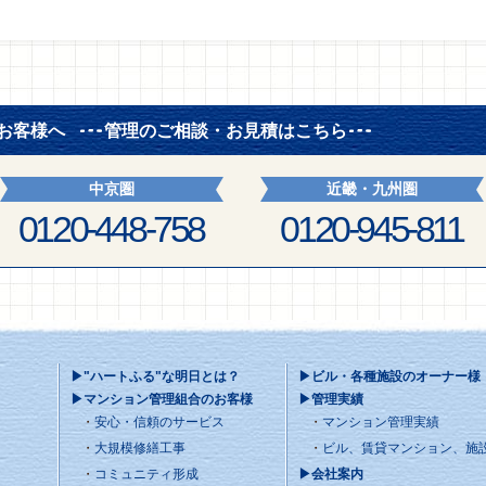
お客様へ
管理のご相談・お見積はこちら
中京圏
近畿・九州圏
0120-448-758
0120-945-811
▶"ハートふる"な明日とは？
▶ビル・各種施設のオーナー様
▶マンション管理組合のお客様
▶管理実績
安心・信頼のサービス
マンション管理実績
大規模修繕工事
ビル、賃貸マンション、施
コミュニティ形成
▶会社案内