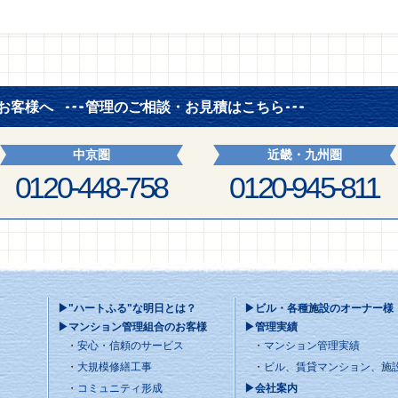
お客様へ
管理のご相談・お見積はこちら
中京圏
近畿・九州圏
0120-448-758
0120-945-811
▶"ハートふる"な明日とは？
▶ビル・各種施設のオーナー様
▶マンション管理組合のお客様
▶管理実績
安心・信頼のサービス
マンション管理実績
大規模修繕工事
ビル、賃貸マンション、施
コミュニティ形成
▶会社案内