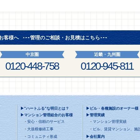
お客様へ
管理のご相談・お見積はこちら
中京圏
近畿・九州圏
0120-448-758
0120-945-811
▶"ハートふる"な明日とは？
▶ビル・各種施設のオーナー様
▶マンション管理組合のお客様
▶管理実績
安心・信頼のサービス
マンション管理実績
大規模修繕工事
ビル、賃貸マンション、施
コミュニティ形成
▶会社案内