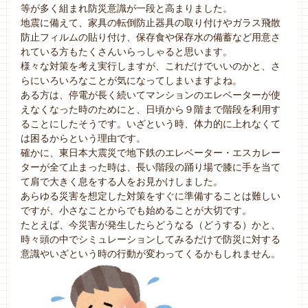
等が多く組まれ防災意識が一段と高まりました。
地震に備えて、家具の転倒防止器具の取り付けやガラス飛散
防止フィルムの貼り付け、保存食や保存水の備蓄など用意さ
れている方もたくさんいらっしゃると思います。
様々な対策を考え実行しますが、これだけでいいのかと、さ
らにいろいろなことが気になってしまいますよね。
ある方は、停電が長く続いてマンションのエレベーターが使
えなくなった時のためにと、日頃から９階まで階段を利用す
ることにしたそうです。いざという時、体力的に上れなくて
は困るからという理由です。
確かに、東日本大震災で地下鉄のエレベーター・エスカレー
ターが全て止まった時は、長い階段の踊り場で膝に手を当て
て肩で大きく息をする人をお見かけしました。
あらゆる災害を想定した対策をすぐに準備することは難しい
ですが、小さなことからでも始めることが大切です。
たとえば、今災害が発生したらどうなる（どうする）かと、
時々頭の中でシミュレーションしてみるだけで防災に対する
意識やいざという時の行動が変わってくるかもしれません。