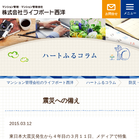
メニュー
お問合せ
マンション管理会社のライフポート西洋
ハートふるコラム
防災
震災への備え
2015.03.12
東日本大震災発生から４年目の３月１１日、メディアで特集