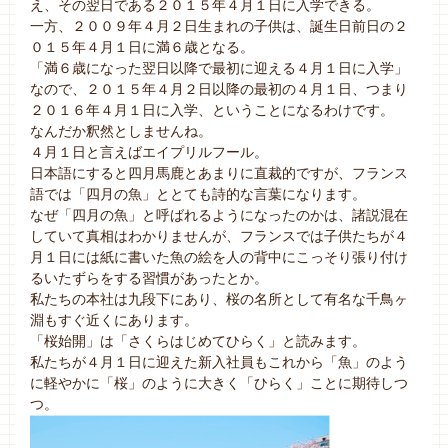
え、その翌日である２０１５年４月１日に入学できる。
一方、２００９年４月２日生まれの子供は、誕生日前日の２
０１５年４月１日に満６歳となる。
「満６歳になった翌日以降で最初に迎える４月１日に入学」
なので、２０１５年４月２日以降の最初の４月１日、つまり
２０１６年４月１日に入学、ということになるわけです。
なんだか釈然としませんね。
４月１日と言えばエイプリルフール。
日本語にすると四月馬鹿とあまりに直裁的ですが、フランス
語では「四月の魚」ととても詩的な言葉になります。
なぜ「四月の魚」と呼ばれるようになったのかは、諸説混在
していて真相はわかりませんが、フランスでは子供たちが４
月１日には紙に書いた魚の絵を人の背中にこっそり張り付け
るいたずらをする習慣があったとか。
私たちの本社は九段下にあり、桜の名所として有名な千鳥ヶ
淵もすぐ近くにあります。
「桜始開」は「さくらはじめてひらく」と読みます。
私たちが４月１日に迎えた新入社員もこれから「魚」のよう
に軽やかに「桜」のように大きく「ひらく」ことに期待しつ
つ。