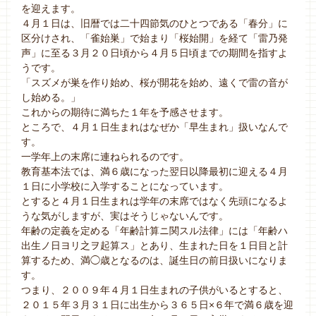
を迎えます。
４月１日は、旧暦では二十四節気のひとつである「春分」に
区分けされ、「雀始巣」で始まり「桜始開」を経て「雷乃発
声」に至る３月２０日頃から４月５日頃までの期間を指すよ
うです。
「スズメが巣を作り始め、桜が開花を始め、遠くで雷の音が
し始める。」
これからの期待に満ちた１年を予感させます。
ところで、４月１日生まれはなぜか「早生まれ」扱いなんで
す。
一学年上の末席に連ねられるのです。
教育基本法では、満６歳になった翌日以降最初に迎える４月
１日に小学校に入学することになっています。
とすると４月１日生まれは学年の末席ではなく先頭になるよ
うな気がしますが、実はそうじゃないんです。
年齢の定義を定める「年齢計算ニ関スル法律」には「年齢ハ
出生ノ日ヨリ之ヲ起算ス」とあり、生まれた日を１日目と計
算するため、満◯歳となるのは、誕生日の前日扱いになりま
す。
つまり、２００９年４月１日生まれの子供がいるとすると、
２０１５年３月３１日に出生から３６５日×６年で満６歳を迎