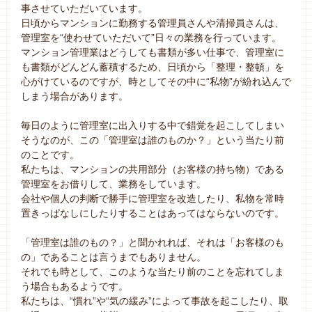
事させていただいています。
日頃からマンションに勤務する管理員さんや清掃員さんは、
管理室を“使わせていただいて”日々の業務を行っています。
マンション管理業はどうしても書類が多い仕事で、管理室に
も書類がどんどん蓄積するため、日頃から「整理・整頓」を
心がけているのですが、時としてその中に“私物”が紛れ込んで
しまう場合があります。
毎日のように管理室に出入りする中で錯覚を起こしてしまい
そうなのが、この「管理室は誰のものか？」という当たり前
のことです。
私たちは、マンションの共用部分（お客様の持ち物）である
管理室をお借りして、業務をしています。
会社や個人の判断で勝手に管理室を改造したり、私物を常時
置きっぱなしにしたりすることはあってはならないのです。
「管理室は誰のもの？」と聞かれれば、それは「お客様のも
の」であることは言うまでもありません。
それでも時として、このような当たり前のことを忘れてしま
う場合もあるようです。
私たちは、“慣れ”や“気の緩み”によって事故を起こしたり、取