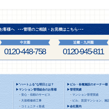
お客様へ
管理のご相談・お見積はこちら
中京圏
近畿・九州圏
0120-448-758
0120-945-811
▶"ハートふる"な明日とは？
▶ビル・各種施設のオーナー様
▶マンション管理組合のお客様
▶管理実績
安心・信頼のサービス
マンション管理実績
大規模修繕工事
ビル、賃貸マンション、施
コミュニティ形成
▶会社案内