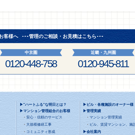
お客様へ
管理のご相談・お見積はこちら
中京圏
近畿・九州圏
0120-448-758
0120-945-811
▶"ハートふる"な明日とは？
▶ビル・各種施設のオーナー様
▶マンション管理組合のお客様
▶管理実績
安心・信頼のサービス
マンション管理実績
大規模修繕工事
ビル、賃貸マンション、施
コミュニティ形成
▶会社案内