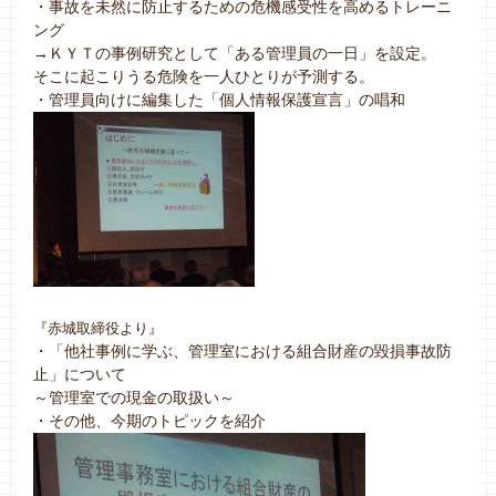
・事故を未然に防止するための危機感受性を高めるトレーニ
ング
→ＫＹＴの事例研究として「ある管理員の一日」を設定。
そこに起こりうる危険を一人ひとりが予測する。
・管理員向けに編集した「個人情報保護宣言」の唱和
『赤城取締役より』
・「他社事例に学ぶ、管理室における組合財産の毀損事故防
止」について
～管理室での現金の取扱い～
・その他、今期のトピックを紹介