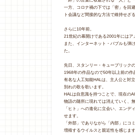
「絆」の言葉に収斂される「人」と
一方、コロナ禍の下では「密」を回
ト会議など間接的な方法で維持せざ
さらに10年前。
21世紀の幕開けである2001年には
また、インターネット・バブルも弾
た。
先日、スタンリー・キューブリックの
1968年の作品なので50年以上前の
有名な人工知能HALは、主人公と対
別れの歌を歌います。
HALは自意識を持つことで、現在のA
物語の随所に現れては消えていく、
「ヒト」への進化に立会い、エンデ
せます。
「外部」でありながら「内部」にコ
増殖するウイルスと親近性を感じま