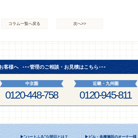
コラム一覧へ戻る
次へ>>
お客様へ
管理のご相談・お見積はこちら
中京圏
近畿・九州圏
0120-448-758
0120-945-811
▶"ハートふる"な明日とは？
▶ビル・各種施設のオーナー様