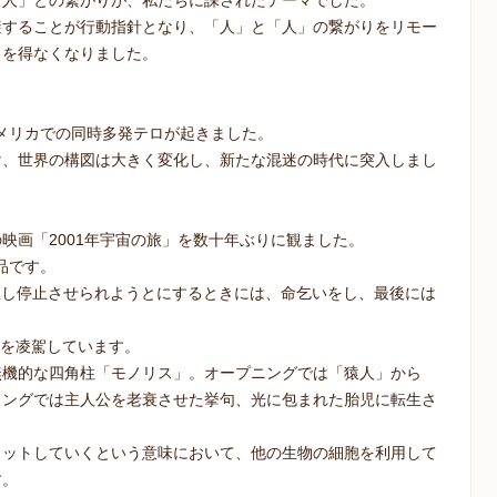
「人」との繋がりが、私たちに課されたテーマでした。
避することが行動指針となり、「人」と「人」の繋がりをリモー
るを得なくなりました。
アメリカでの同時多発テロが起きました。
け、世界の構図は大きく変化し、新たな混迷の時代に突入しまし
映画「2001年宇宙の旅」を数十年ぶりに観ました。
作品です。
立し停止させられようとにするときには、命乞いをし、最後には
Iを凌駕しています。
無機的な四角柱「モノリス」。オープニングでは「猿人」から
ィングでは主人公を老衰させた挙句、光に包まれた胎児に転生さ
ミットしていくという意味において、他の生物の細胞を利用して
す。