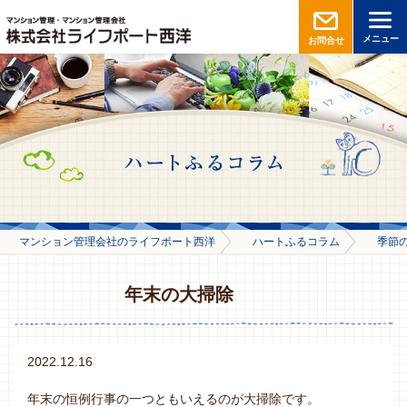
メニュー
お問合せ
マンション管理会社のライフポート西洋
ハートふるコラム
季節
年末の大掃除
2022.12.16
年末の恒例行事の一つともいえるのが大掃除です。