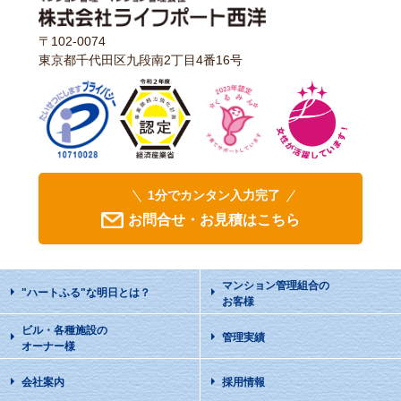
〒102-0074
東京都千代田区九段南2丁目4番16号
1分でカンタン入力完了
お問合せ・お見積はこちら
マンション管理組合の
"ハートふる"な明日
とは？
お客様
ビル・各種施設の
管理実績
オーナー様
会社案内
採用情報