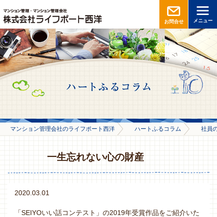
メニュー
お問合せ
マンション管理会社のライフポート西洋
ハートふるコラム
社員
一生忘れない心の財産
2020.03.01
「SEIYOいい話コンテスト」の2019年受賞作品をご紹介いた