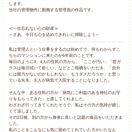
します。
当社の管理物件に勤務する管理員の作品です。
≪一生忘れない心の財産≫
～さあ、今日も心を込めてきれいに掃除しよう～
私は管理人という仕事をするのは始めてで、何もわからずこ
ちらのマンションに来たのが6年前のことです。
毎日のように3、4人の住民の方から、「ここが汚い」「窓ガ
ラスは毎日拭いて欲しい」などとご指摘をいただき、「自分
には能力がないのかもしれない、もうダメだろうか」と思っ
ている矢先、主人が病気で入院することになりました。
そんな中、ある住民の方が「病気にご利益のある神社のお守
りをもらってきた」と渡してくれました。
わざわざ行ってきてくれたそうで、私はその方の気持が嬉し
くて涙しました。
その2日後、別の方から身体に良いと話題の食品をいただきま
した。
私のことをこんなにも気に留めてくれていた方がいたなん