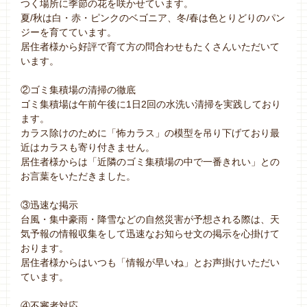
つく場所に季節の花を咲かせています。
夏/秋は白・赤・ピンクのベゴニア、冬/春は色とりどりのパン
ジーを育てています。
居住者様から好評で育て方の問合わせもたくさんいただいて
います。
②ゴミ集積場の清掃の徹底
ゴミ集積場は午前午後に1日2回の水洗い清掃を実践しており
ます。
カラス除けのために「怖カラス」の模型を吊り下げており最
近はカラスも寄り付きません。
居住者様からは「近隣のゴミ集積場の中で一番きれい」との
お言葉をいただきました。
③迅速な掲示
台風・集中豪雨・降雪などの自然災害が予想される際は、天
気予報の情報収集をして迅速なお知らせ文の掲示を心掛けて
おります。
居住者様からはいつも「情報が早いね」とお声掛けいただい
ています。
④不審者対応