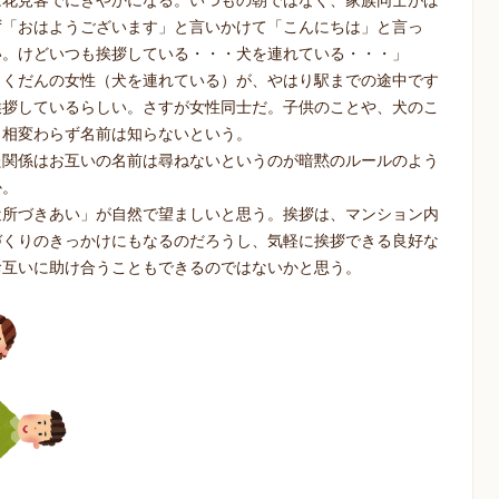
は花見客でにぎやかになる。いつもの朝ではなく、家族同士がば
ず「おはようございます」と言いかけて「こんにちは」と言っ
い。けどいつも挨拶している・・・犬を連れている・・・」
とくだんの女性（犬を連れている）が、やはり駅までの途中です
挨拶しているらしい。さすが女性同士だ。子供のことや、犬のこ
も相変わらず名前は知らないという。
た関係はお互いの名前は尋ねないというのが暗黙のルールのよう
か。
近所づきあい」が自然で望ましいと思う。挨拶は、マンション内
づくりのきっかけにもなるのだろうし、気軽に挨拶できる良好な
お互いに助け合うこともできるのではないかと思う。