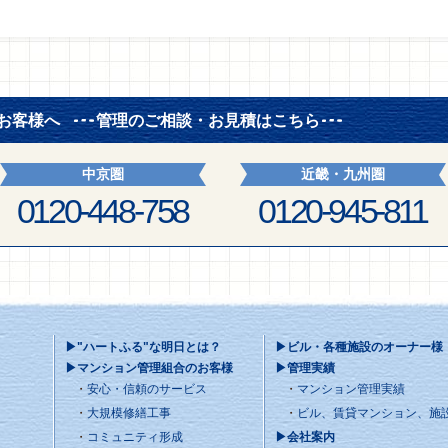
お客様へ
管理のご相談・お見積はこちら
中京圏
近畿・九州圏
0120-448-758
0120-945-811
▶"ハートふる"な明日とは？
▶ビル・各種施設のオーナー様
▶マンション管理組合のお客様
▶管理実績
安心・信頼のサービス
マンション管理実績
大規模修繕工事
ビル、賃貸マンション、施
コミュニティ形成
▶会社案内