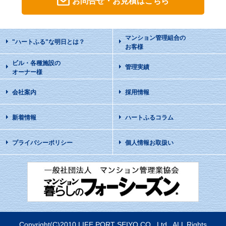
お問合せ・お見積はこちら
マンション管理組合の
"ハートふる"な明日
とは？
お客様
ビル・各種施設の
管理実績
オーナー様
会社案内
採用情報
新着情報
ハートふるコラム
プライバシーポリシー
個人情報お取扱い
Copyright(C)2010 LIFE PORT SEIYO CO., Ltd., ALL Rights