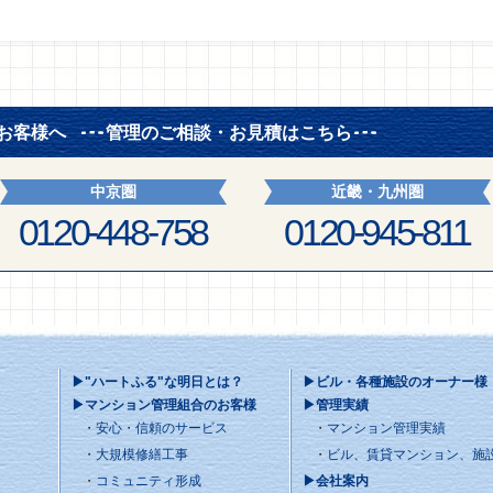
お客様へ
管理のご相談・お見積はこちら
中京圏
近畿・九州圏
0120-448-758
0120-945-811
▶"ハートふる"な明日とは？
▶ビル・各種施設のオーナー様
▶マンション管理組合のお客様
▶管理実績
安心・信頼のサービス
マンション管理実績
大規模修繕工事
ビル、賃貸マンション、施
コミュニティ形成
▶会社案内