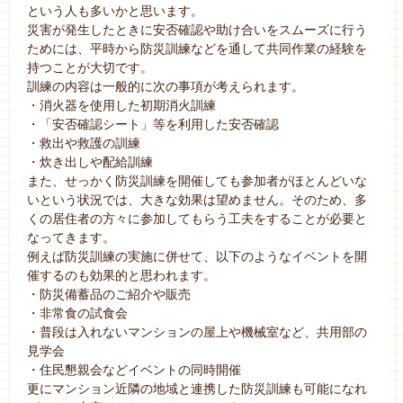
という人も多いかと思います。
災害が発生したときに安否確認や助け合いをスムーズに行う
ためには、平時から防災訓練などを通して共同作業の経験を
持つことが大切です。
訓練の内容は一般的に次の事項が考えられます。
・消火器を使用した初期消火訓練
・「安否確認シート」等を利用した安否確認
・救出や救護の訓練
・炊き出しや配給訓練
また、せっかく防災訓練を開催しても参加者がほとんどいな
いという状況では、大きな効果は望めません。そのため、多
くの居住者の方々に参加してもらう工夫をすることが必要と
なってきます。
例えば防災訓練の実施に併せて、以下のようなイベントを開
催するのも効果的と思われます。
・防災備蓄品のご紹介や販売
・非常食の試食会
・普段は入れないマンションの屋上や機械室など、共用部の
見学会
・住民懇親会などイベントの同時開催
更にマンション近隣の地域と連携した防災訓練も可能になれ