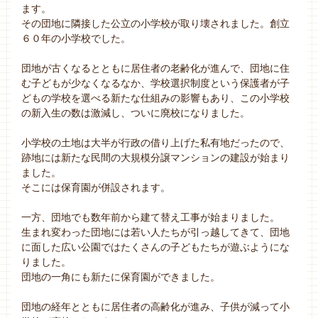
ます。
その団地に隣接した公立の小学校が取り壊されました。創立
６０年の小学校でした。
団地が古くなるとともに居住者の老齢化が進んで、団地に住
む子どもが少なくなるなか、学校選択制度という保護者が子
どもの学校を選べる新たな仕組みの影響もあり、この小学校
の新入生の数は激減し、ついに廃校になりました。
小学校の土地は大半が行政の借り上げた私有地だったので、
跡地には新たな民間の大規模分譲マンションの建設が始まり
ました。
そこには保育園が併設されます。
一方、団地でも数年前から建て替え工事が始まりました。
生まれ変わった団地には若い人たちが引っ越してきて、団地
に面した広い公園ではたくさんの子どもたちが遊ぶようにな
りました。
団地の一角にも新たに保育園ができました。
団地の経年とともに居住者の高齢化が進み、子供が減って小