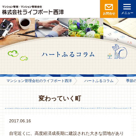
メニュー
お問合せ
マンション管理会社のライフポート西洋
ハートふるコラム
季節
変わっていく町
2017.06.16
自宅近くに、高度経済成長期に建設された大きな団地があり